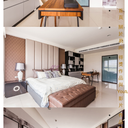
首
頁
關
於
易
向
得
獎
作
品
與
Yout
影
片
作
品