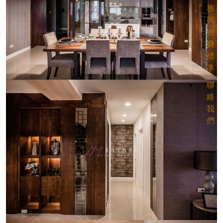
務
與
收
費
標
準
聯
絡
我
們