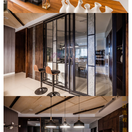
設
計
流
程
服